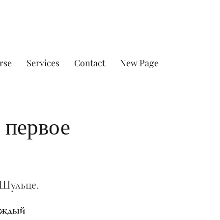
rse
Services
Contact
New Page
 первое
 Шульце.
каждый