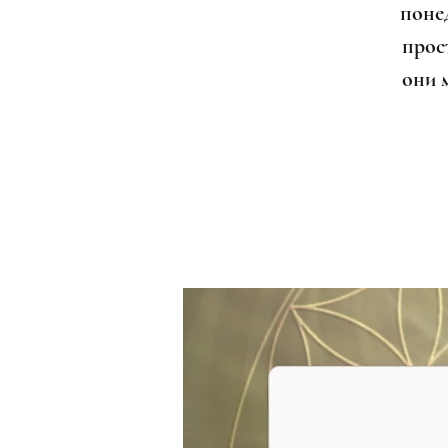
поне
прост
они 