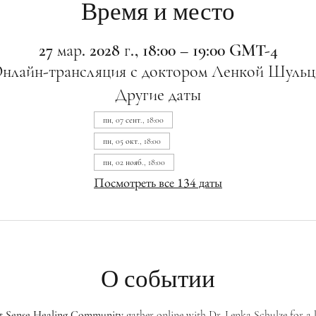
Время и место
27 мар. 2028 г., 18:00 – 19:00 GMT-4
нлайн-трансляция с доктором Ленкой Шульц
Другие даты
пн, 07 сент., 18:00
пн, 05 окт., 18:00
пн, 02 нояб., 18:00
Посмотреть все 134 даты
О событии
st Sense Healing Community
 gather online with Dr. Lenka Schulze for a 