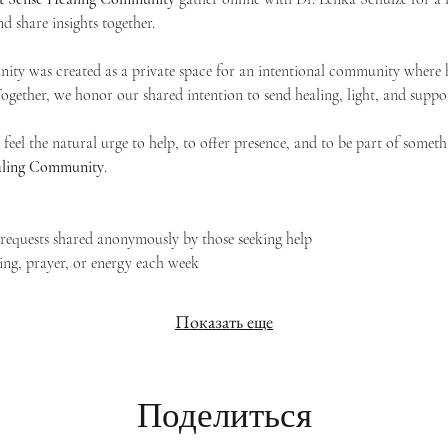
d share insights together. 
ty was created as a private space for an intentional community where h
 Together, we honor our shared intention to send healing, light, and suppor
feel the natural urge to help, to offer presence, and to be part of someth
Healing Community
.
g requests shared anonymously by those seeking help
ing, prayer, or energy each week
Показать еще
Поделиться