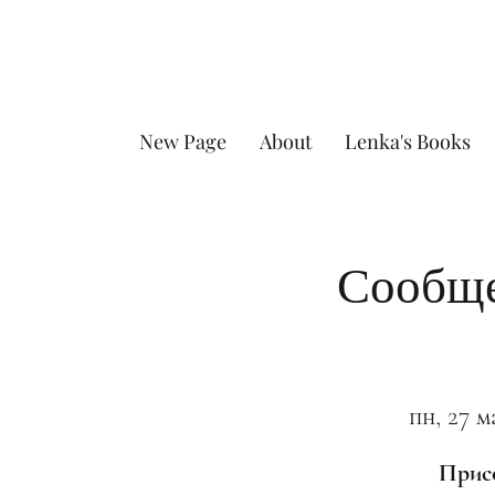
New Page
About
Lenka's Books
Сообще
пн, 27 м
Присо