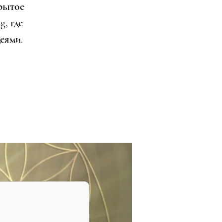
рытое
g, где
еями.