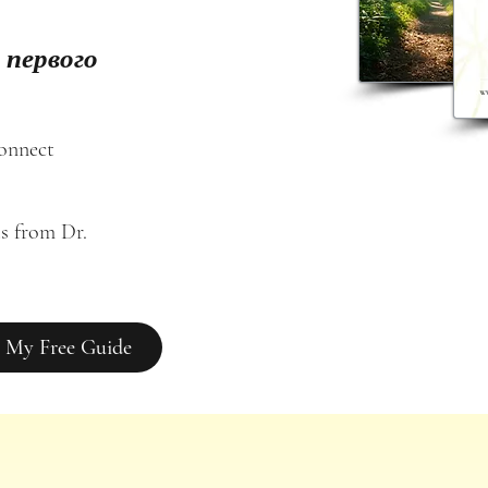
 первого
connect
s from Dr. 
 My Free Guide