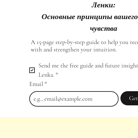
Ленки:
Основные принципы вашего
чувства
A 15-page step-by-step guide to help you re
with and strengthen your intuition.
Send me the free guide and future insight
Lenka.
*
Email
*
Get