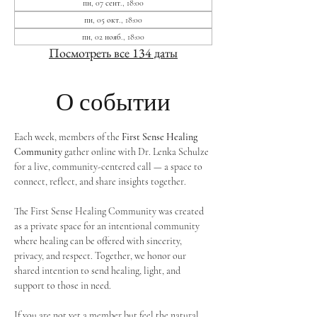
пн, 07 сент., 18:00
пн, 05 окт., 18:00
пн, 02 нояб., 18:00
Посмотреть все 134 даты
О событии
Each week, members of the 
First Sense Healing 
Community
 gather online with Dr. Lenka Schulze 
for a live, community-centered call — a space to 
connect, reflect, and share insights together. 
The First Sense Healing Community was created 
as a private space for an intentional community 
where healing can be offered with sincerity, 
privacy, and respect. Together, we honor our 
shared intention to send healing, light, and 
support to those in need.
If you are not yet a member but feel the natural 