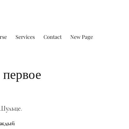
rse
Services
Contact
New Page
 первое
Шульце.
каждый