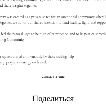
d share insights together. 
ty was created as a private space for an intentional community where h
 Together, we honor our shared intention to send healing, light, and suppor
feel the natural urge to help, to offer presence, and to be part of someth
Healing Community
.
g requests shared anonymously by those seeking help
ing, prayer, or energy each week
Показать еще
Поделиться