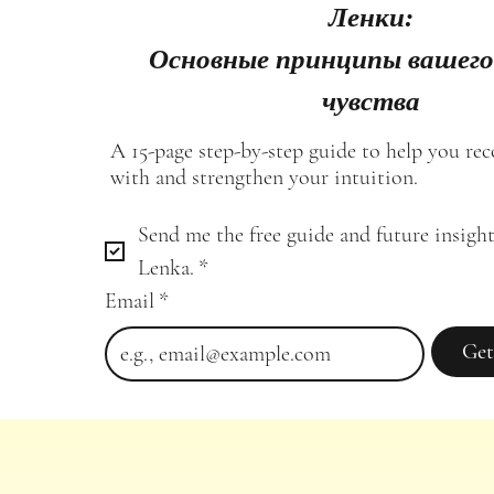
Ленки:
Основные принципы вашего
чувства
A 15-page step-by-step guide to help you re
with and strengthen your intuition.
Send me the free guide and future insight
Lenka.
*
Email
*
Get