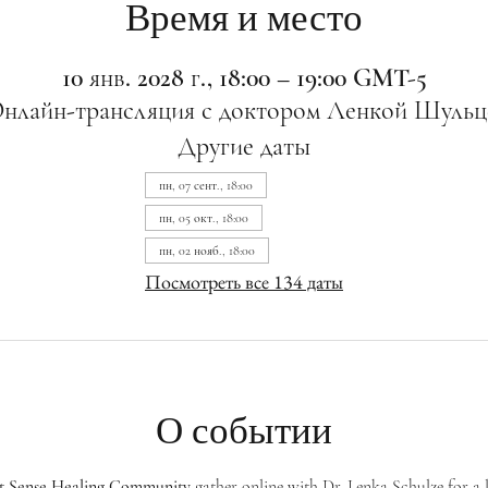
Время и место
10 янв. 2028 г., 18:00 – 19:00 GMT-5
нлайн-трансляция с доктором Ленкой Шульц
Другие даты
пн, 07 сент., 18:00
пн, 05 окт., 18:00
пн, 02 нояб., 18:00
Посмотреть все 134 даты
О событии
st Sense Healing Community
 gather online with Dr. Lenka Schulze for a 