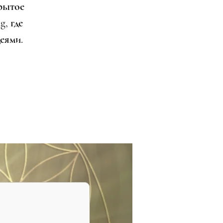
рытое
g, где
еями.