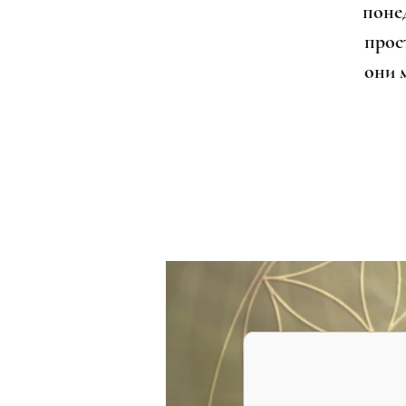
поне
прост
они 