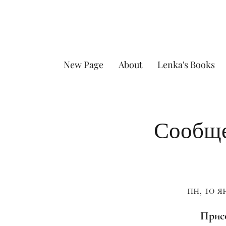
New Page
About
Lenka's Books
Сообще
пн, 10 я
Присо