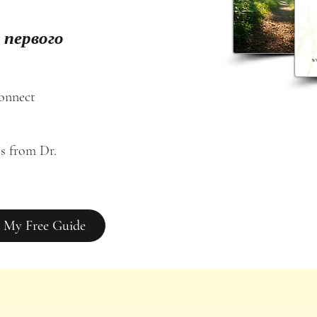
 первого
connect
s from Dr. 
 My Free Guide