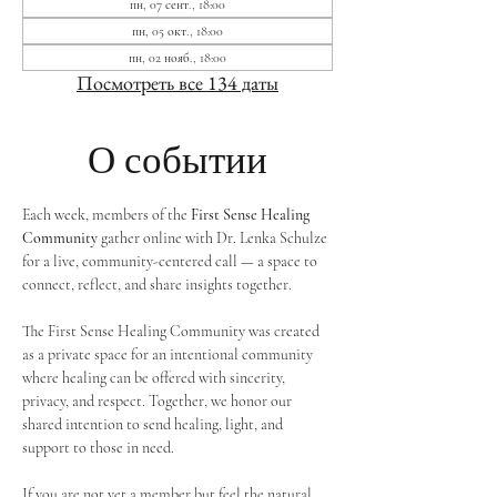
пн, 07 сент., 18:00
пн, 05 окт., 18:00
пн, 02 нояб., 18:00
Посмотреть все 134 даты
О событии
Each week, members of the 
First Sense Healing 
Community
 gather online with Dr. Lenka Schulze 
for a live, community-centered call — a space to 
connect, reflect, and share insights together. 
The First Sense Healing Community was created 
as a private space for an intentional community 
where healing can be offered with sincerity, 
privacy, and respect. Together, we honor our 
shared intention to send healing, light, and 
support to those in need.
If you are not yet a member but feel the natural 