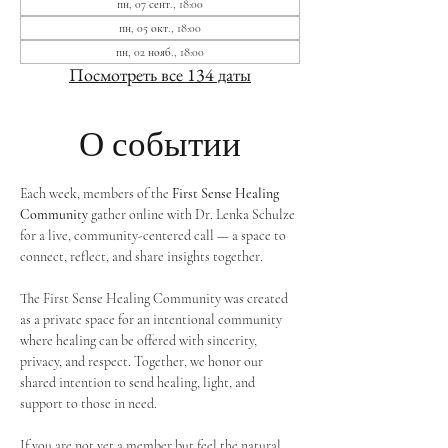
пн, 07 сент., 18:00
пн, 05 окт., 18:00
пн, 02 нояб., 18:00
Посмотреть все 134 даты
О событии
Each week, members of the 
First Sense Healing 
Community
 gather online with Dr. Lenka Schulze 
for a live, community-centered call — a space to 
connect, reflect, and share insights together. 
The First Sense Healing Community was created 
as a private space for an intentional community 
where healing can be offered with sincerity, 
privacy, and respect. Together, we honor our 
shared intention to send healing, light, and 
support to those in need.
If you are not yet a member but feel the natural 