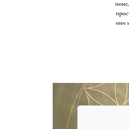
поне
прост
они 