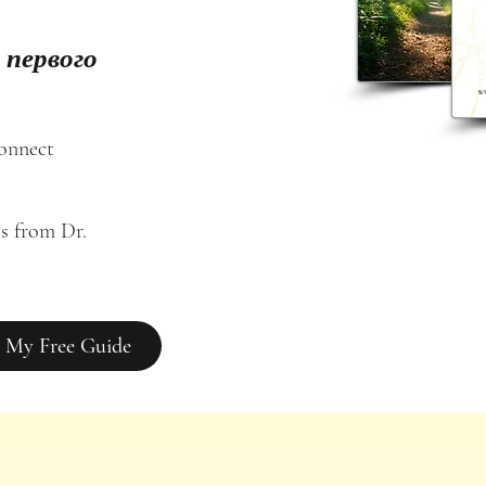
 первого
connect
s from Dr. 
 My Free Guide