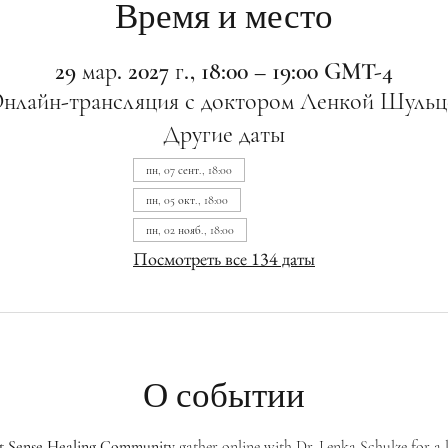
Время и место
29 мар. 2027 г., 18:00 – 19:00 GMT-4
нлайн-трансляция с доктором Ленкой Шульц
Другие даты
пн, 07 сент., 18:00
пн, 05 окт., 18:00
пн, 02 нояб., 18:00
Посмотреть все 134 даты
О событии
st Sense Healing Community
 gather online with Dr. Lenka Schulze for a 