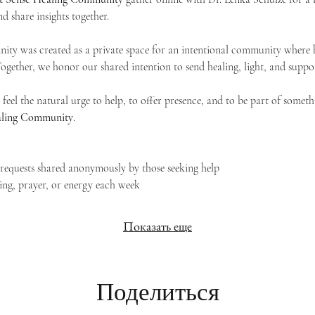
d share insights together. 
ty was created as a private space for an intentional community where h
 Together, we honor our shared intention to send healing, light, and suppor
feel the natural urge to help, to offer presence, and to be part of someth
Healing Community
.
g requests shared anonymously by those seeking help
ing, prayer, or energy each week
Показать еще
Поделиться