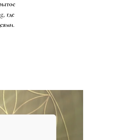
рытое
g, где
еями.