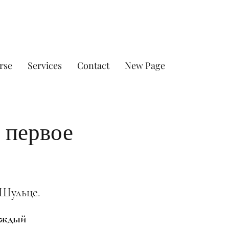
rse
Services
Contact
New Page
 первое
 Шульце.
каждый