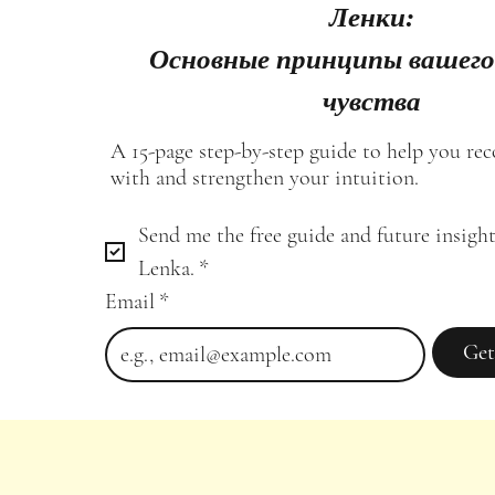
Ленки:
Основные принципы вашего
чувства
A 15-page step-by-step guide to help you re
with and strengthen your intuition.
Send me the free guide and future insight
Lenka.
*
Email
*
Get