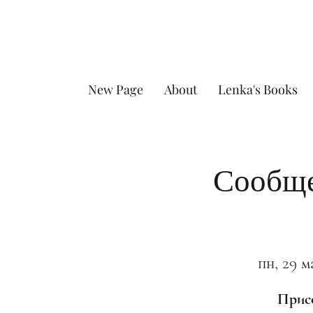
New Page
About
Lenka's Books
Сообще
пн, 29 м
Присо