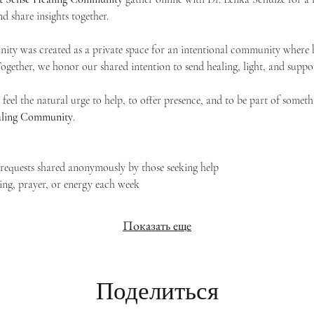
d share insights together. 
ty was created as a private space for an intentional community where h
 Together, we honor our shared intention to send healing, light, and suppor
feel the natural urge to help, to offer presence, and to be part of someth
Healing Community
.
g requests shared anonymously by those seeking help
ing, prayer, or energy each week
Показать еще
Поделиться