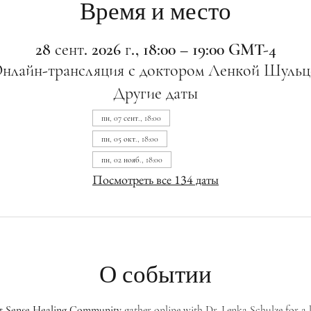
Время и место
28 сент. 2026 г., 18:00 – 19:00 GMT-4
нлайн-трансляция с доктором Ленкой Шульц
Другие даты
пн, 07 сент., 18:00
пн, 05 окт., 18:00
пн, 02 нояб., 18:00
Посмотреть все 134 даты
О событии
st Sense Healing Community
 gather online with Dr. Lenka Schulze for a 