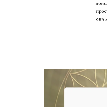
поне
прост
они 