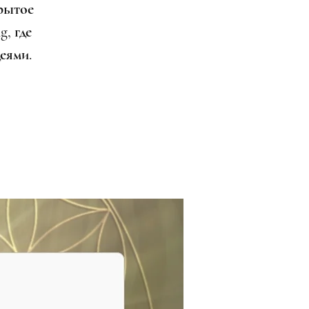
рытое
g, где
еями.