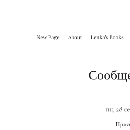
New Page
About
Lenka's Books
Сообще
пн, 28 се
Присо