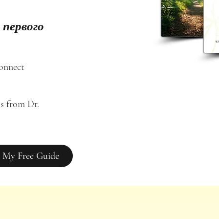
 первого
connect
s from Dr. 
 My Free Guide