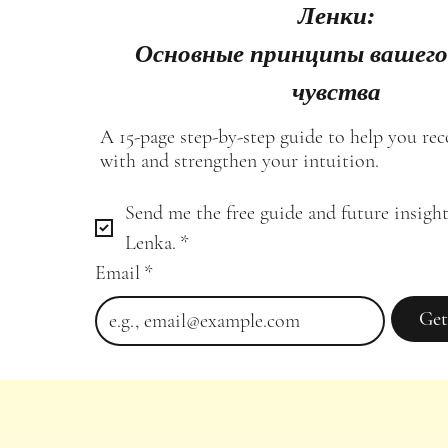
Ленки:
Основные принципы вашего
чувства
A 15-page step-by-step guide to help you re
with and strengthen your intuition.
Send me the free guide and future insight
Lenka.
*
Email
*
Get