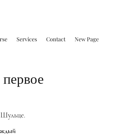
rse
Services
Contact
New Page
 первое
 Шульце.
каждый