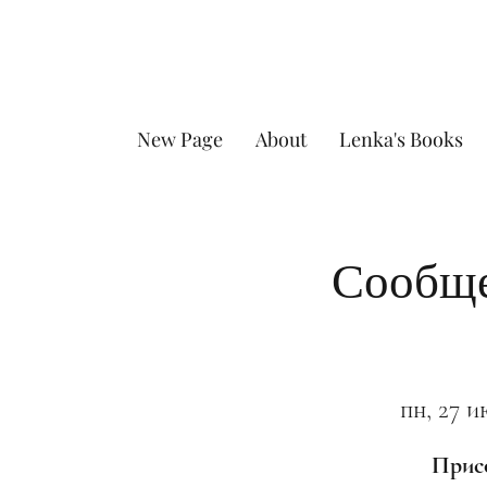
New Page
About
Lenka's Books
Сообще
пн, 27 и
Присо