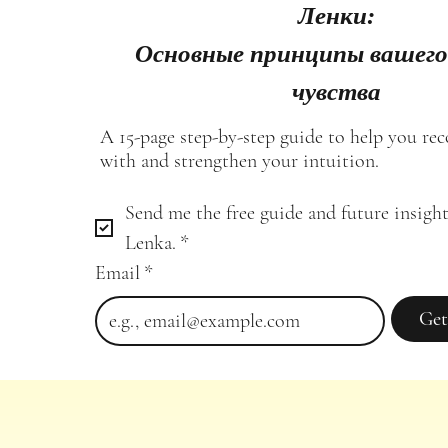
Ленки:
Основные принципы вашего
чувства
A 15-page step-by-step guide to help you re
with and strengthen your intuition.
Send me the free guide and future insight
Lenka.
*
Email
*
Get