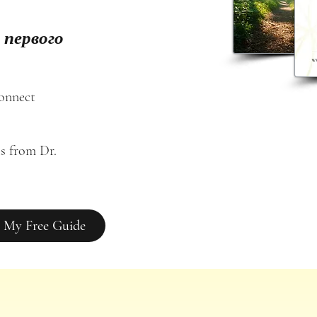
 первого
connect
s from Dr. 
 My Free Guide