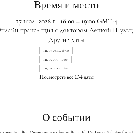
Время и место
27 июл. 2026 г., 18:00 – 19:00 GMT-4
нлайн-трансляция с доктором Ленкой Шульц
Другие даты
пн, 07 сент., 18:00
пн, 05 окт., 18:00
пн, 02 нояб., 18:00
Посмотреть все 134 даты
О событии
st Sense Healing Community
 gather online with Dr. Lenka Schulze for a 