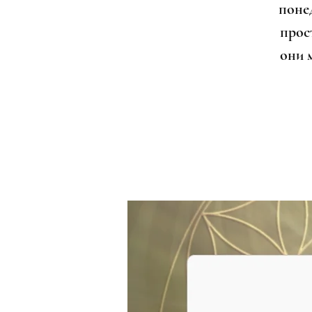
поне
прост
они 