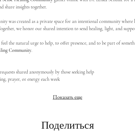
d share insights together. 
ty was created as a private space for an intentional community where h
 Together, we honor our shared intention to send healing, light, and suppor
feel the natural urge to help, to offer presence, and to be part of someth
Healing Community
.
g requests shared anonymously by those seeking help
ing, prayer, or energy each week
Показать еще
Поделиться