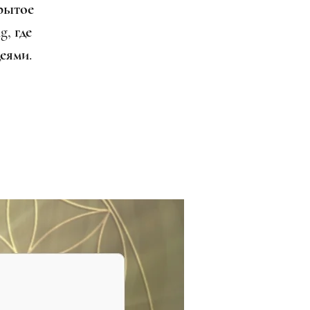
рытое
g, где
еями.