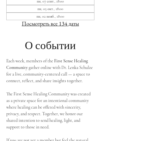
пн, 07 сент., 18:00
пн, 05 окт., 18:00
пн, 02 нояб., 18:00
Посмотреть все 134 даты
О событии
Each week, members of the 
First Sense Healing 
Community
 gather online with Dr. Lenka Schulze 
for a live, community-centered call — a space to 
connect, reflect, and share insights together. 
The First Sense Healing Community was created 
as a private space for an intentional community 
where healing can be offered with sincerity, 
privacy, and respect. Together, we honor our 
shared intention to send healing, light, and 
support to those in need.
If you are not yet a member but feel the natural 