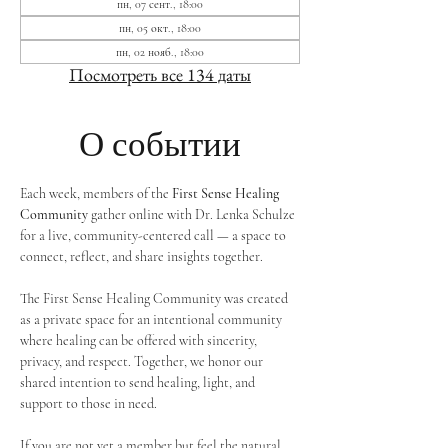
пн, 07 сент., 18:00
пн, 05 окт., 18:00
пн, 02 нояб., 18:00
Посмотреть все 134 даты
О событии
Each week, members of the 
First Sense Healing 
Community
 gather online with Dr. Lenka Schulze 
for a live, community-centered call — a space to 
connect, reflect, and share insights together. 
The First Sense Healing Community was created 
as a private space for an intentional community 
where healing can be offered with sincerity, 
privacy, and respect. Together, we honor our 
shared intention to send healing, light, and 
support to those in need.
If you are not yet a member but feel the natural 