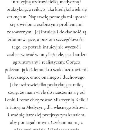
intuicyjną uzdrowicielką medyczną i
praktykującą reiki, z jaką kiedykolwiek się
zetknęłam. Naprawdę pomogła mi uporać
się z wieloma osobistymi problemami
zdrowotnymi. Jej intuicja i dokładność są
zdumiewające, a poziom szczegółowości
tego, co potrafi intuicyjnie wyczuć i
zaobserwować w umyśle/ciele, jest bardzo
ugruntowany i realistyczny. Gorąco
polecam ją każdemu, kto szuka uzdrowienia
fizycznego, emocjonalnego i duchowego.
Jako uzdrowicielka praktykująca reiki,
czuję, że mam wiele do nauczenia się od
Lenki i teraz chcę zostać Mistrzynią Reiki i
Intuicyjną Medycyną dla własnego zdrowia
i stać się bardziej przejrzystym kanałem,
aby pomagać innym. Czekam na nią z
niecierpliwością. Miesięczne sesje