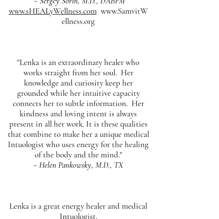
~ Sergey Sorin, M.D., DABFM
www.sHEALyWellness.com
www.SamvitW
ellness.org
"Lenka is an extraordinary healer who
works straight from her soul. Her
knowledge and curiosity keep her
grounded while her intuitive capacity
connects her to subtle information. Her
kindness and loving intent is always
present in all her work. It is these qualities
that combine to make her a unique medical
Intuologist who uses energy for the healing
of the body and the mind."
~ Helen Pankowsky, M.D., TX
Lenka is a great energy healer and medical
Intuologist.