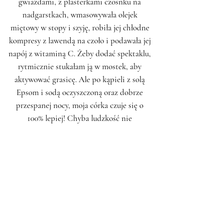
gwiazdami, z plasterkami czosnku na
nadgarstkach, wmasowywała olejek
miętowy w stopy i szyję, robiła jej chłodne
kompresy z lawendą na czoło i podawała jej
napój z witaminą C. Żeby dodać spektaklu,
rytmicznie stukałam ją w mostek, aby
aktywować grasicę. Ale po kąpieli z solą
Epsom i sodą oczyszczoną oraz dobrze
przespanej nocy, moja córka czuje się o
100% lepiej! Chyba ludzkość nie
przetrwałaby tak długo, gdyby współczesna
medycyna i leki wytwarzane w
laboratoriach były jedynymi skutecznymi
narzędziami w walce z chorobami. Trzy
hura za mądre rady Lenki!”
~ Cynthia, Neapol