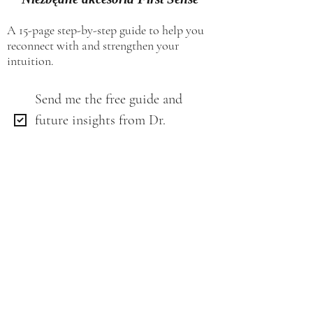
A 15-page step-by-step guide to help you
reconnect with and strengthen your
intuition.
Send me the free guide and 
future insights from Dr. 
Lenka.
*
Email
*
Get My Free Guide