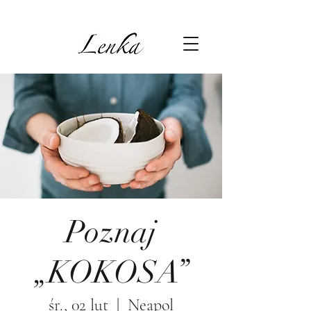
Poznaj
„KOKOSA”
śr., 02 lut
  |  
Neapol