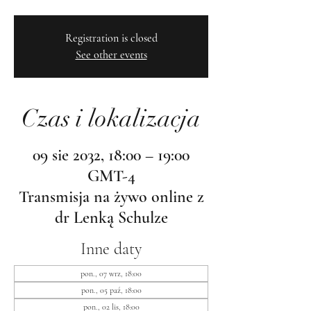
Registration is closed
See other events
Czas i lokalizacja
09 sie 2032, 18:00 – 19:00
GMT-4
Transmisja na żywo online z
dr Lenką Schulze
Inne daty
pon., 07 wrz, 18:00
pon., 05 paź, 18:00
pon., 02 lis, 18:00