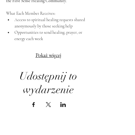
the First Sense Healing Community
.
What Each Member Receives:
Access to spiritual healing requests shared 
anonymously by those seeking help
Opportunities to send healing, prayer, or 
energy each week
Pokaż więcej
Udostępnij to
wydarzenie