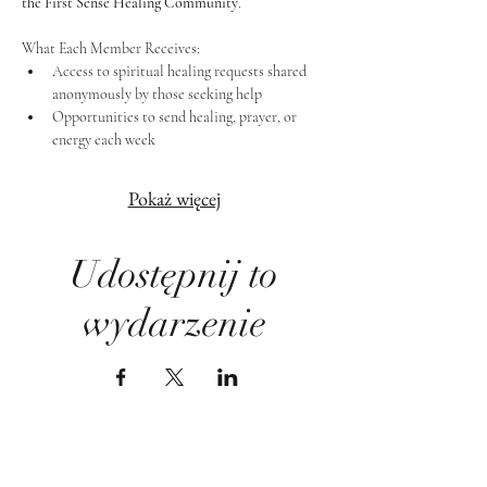
the First Sense Healing Community
.
What Each Member Receives:
Access to spiritual healing requests shared 
anonymously by those seeking help
Opportunities to send healing, prayer, or 
energy each week
Pokaż więcej
Udostępnij to
wydarzenie