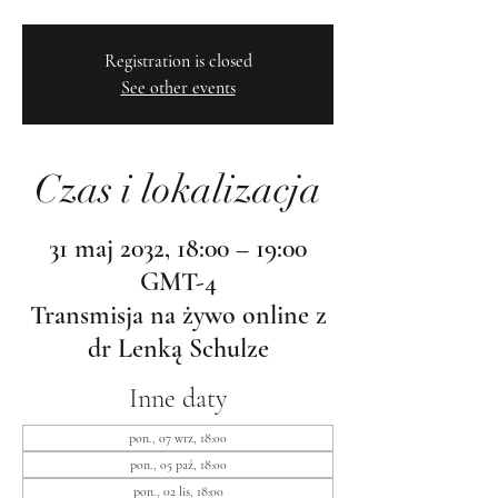
Registration is closed
See other events
Czas i lokalizacja
31 maj 2032, 18:00 – 19:00
GMT-4
Transmisja na żywo online z
dr Lenką Schulze
Inne daty
pon., 07 wrz, 18:00
pon., 05 paź, 18:00
pon., 02 lis, 18:00