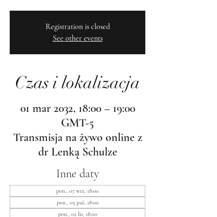
Registration is closed
See other events
Czas i lokalizacja
01 mar 2032, 18:00 – 19:00
GMT-5
Transmisja na żywo online z
dr Lenką Schulze
Inne daty
pon., 07 wrz, 18:00
pon., 05 paź, 18:00
pon., 02 lis, 18:00