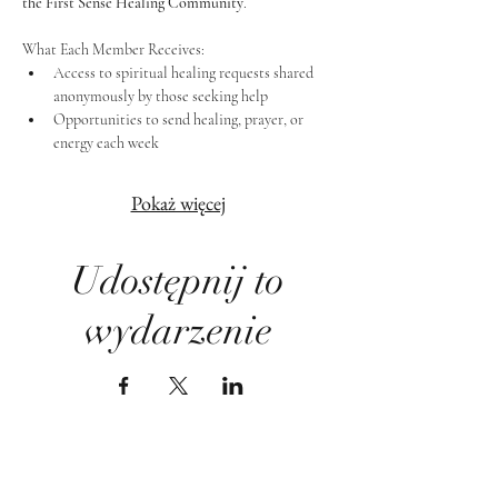
the First Sense Healing Community
.
What Each Member Receives:
Access to spiritual healing requests shared 
anonymously by those seeking help
Opportunities to send healing, prayer, or 
energy each week
Pokaż więcej
Udostępnij to
wydarzenie