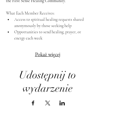
the First Sense Healing Community
.
What Each Member Receives:
Access to spiritual healing requests shared 
anonymously by those seeking help
Opportunities to send healing, prayer, or 
energy each week
Pokaż więcej
Udostępnij to
wydarzenie