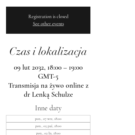
Registration is closed
See other events
Czas i lokalizacja
09 lut 2032, 18:00 – 19:00
GMT-5
Transmisja na żywo online z
dr Lenką Schulze
Inne daty
pon., 07 wrz, 18:00
pon., 05 paź, 18:00
pon., 02 lis, 18:00