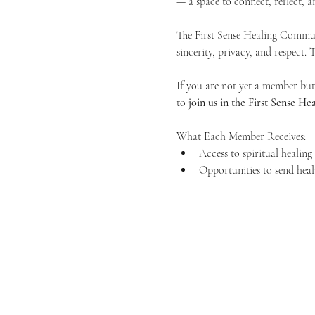
— a space to connect, reflect, an
The First Sense Healing Communi
sincerity, privacy, and respect.
If you are not yet a member but 
to 
join us in the First Sense 
What Each Member Receives:
Access to spiritual healin
Opportunities to send heal