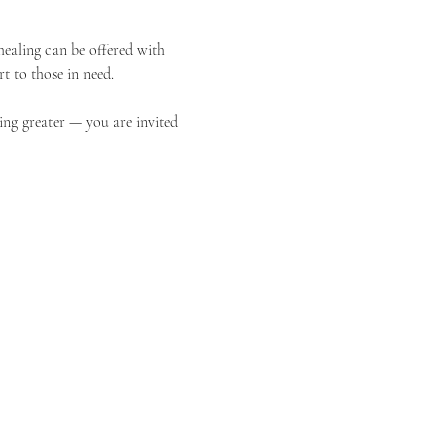
ealing can be offered with 
t to those in need.
ing greater — you are invited 