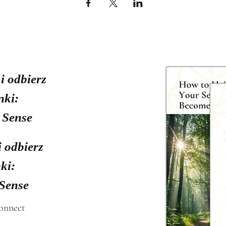
 i odbierz
nki:
 Sense
i odbierz
ki:
 Sense
connect