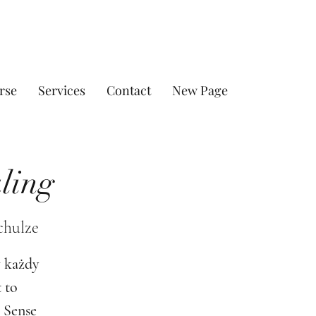
rse
Services
Contact
New Page
ling
chulze
w każdy
 to
 Sense