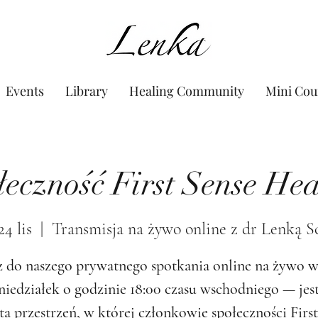
www.Lenka.org
Events
Library
Healing Community
Mini Cou
łeczność First Sense Hea
24 lis
  |  
Transmisja na żywo online z dr Lenką S
 do naszego prywatnego spotkania online na żywo 
niedziałek o godzinie 18:00 czasu wschodniego — jest
ta przestrzeń, w której członkowie społeczności First