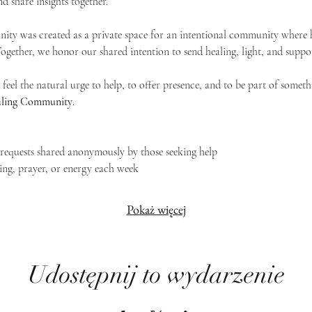
d share insights together. 
ty was created as a private space for an intentional community where h
 Together, we honor our shared intention to send healing, light, and suppor
feel the natural urge to help, to offer presence, and to be part of someth
Healing Community
.
g requests shared anonymously by those seeking help
ing, prayer, or energy each week
Pokaż więcej
Udostępnij to wydarzenie