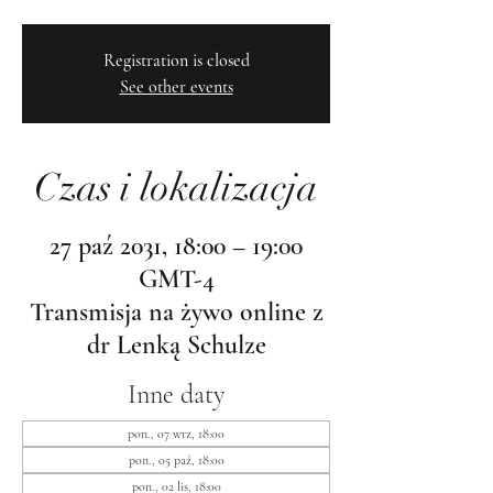
Registration is closed
See other events
Czas i lokalizacja
27 paź 2031, 18:00 – 19:00
GMT-4
Transmisja na żywo online z
dr Lenką Schulze
Inne daty
pon., 07 wrz, 18:00
pon., 05 paź, 18:00
pon., 02 lis, 18:00