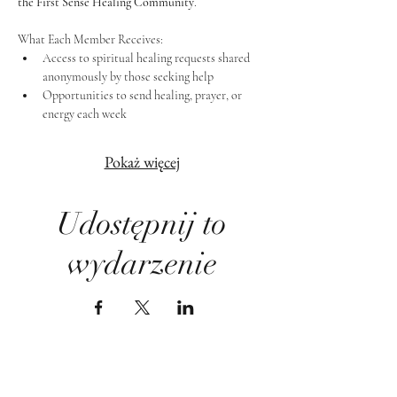
the First Sense Healing Community
.
What Each Member Receives:
Access to spiritual healing requests shared 
anonymously by those seeking help
Opportunities to send healing, prayer, or 
energy each week
Pokaż więcej
Udostępnij to
wydarzenie