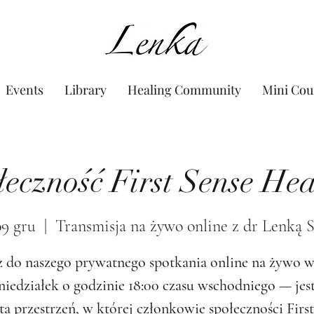
www.Lenka.org
Events
Library
Healing Community
Mini Cou
łeczność First Sense Hea
09 gru
  |  
Transmisja na żywo online z dr Lenką 
 do naszego prywatnego spotkania online na żywo 
niedziałek o godzinie 18:00 czasu wschodniego — jest
ta przestrzeń, w której członkowie społeczności First