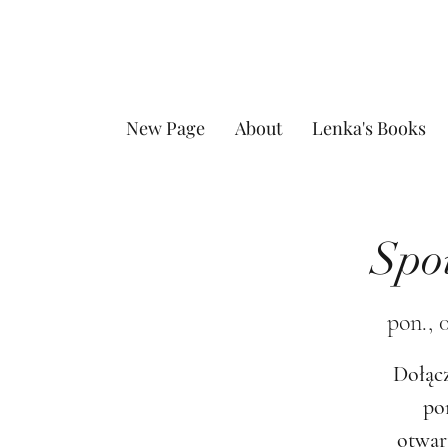
New Page
About
Lenka's Books
Spo
pon., 
Dołącz
po
otwar