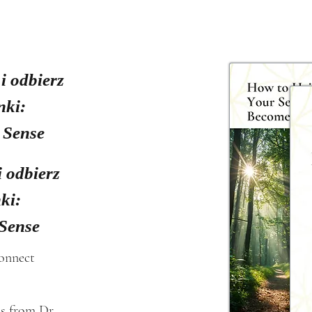
 i odbierz
nki:
 Sense
i odbierz
ki:
 Sense
connect
s from Dr. 