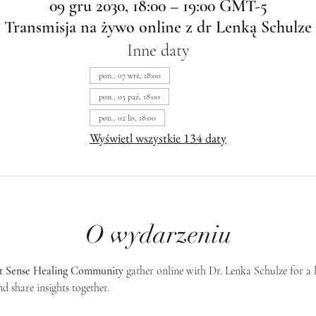
09 gru 2030, 18:00 – 19:00 GMT-5
Transmisja na żywo online z dr Lenką Schulze
Inne daty
pon., 07 wrz, 18:00
pon., 05 paź, 18:00
pon., 02 lis, 18:00
Wyświetl wszystkie 134 daty
O wydarzeniu
st Sense Healing Community
 gather online with Dr. Lenka Schulze for a 
d share insights together. 