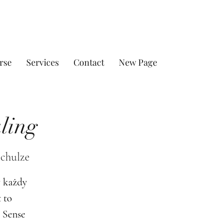
rse
Services
Contact
New Page
ling
Schulze
w każdy
 to
 Sense