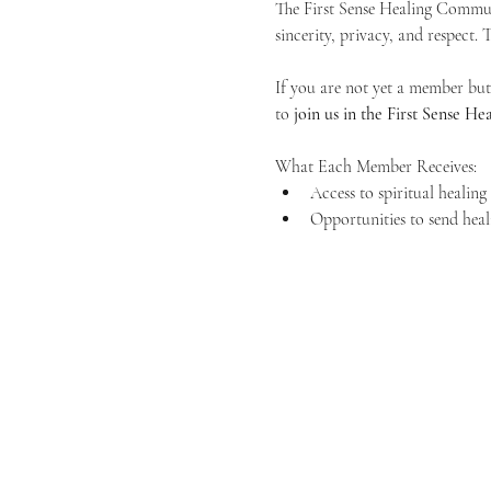
The First Sense Healing Communi
sincerity, privacy, and respect.
If you are not yet a member but 
to 
join us in the First Sense 
What Each Member Receives:
Access to spiritual healin
Opportunities to send heal