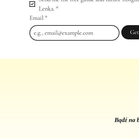
Lenka.
*
Email
*
Get
Bądź na b