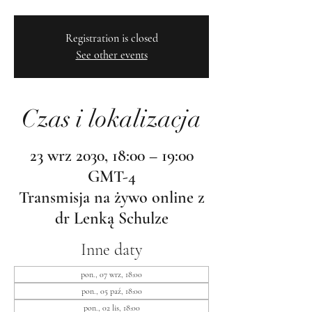
Registration is closed
See other events
Czas i lokalizacja
23 wrz 2030, 18:00 – 19:00
GMT-4
Transmisja na żywo online z
dr Lenką Schulze
Inne daty
pon., 07 wrz, 18:00
pon., 05 paź, 18:00
pon., 02 lis, 18:00