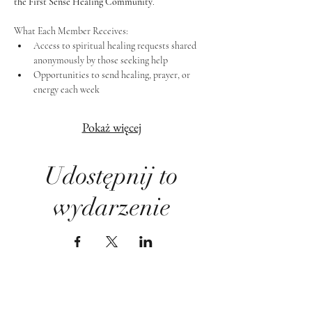
the First Sense Healing Community
.
What Each Member Receives:
Access to spiritual healing requests shared 
anonymously by those seeking help
Opportunities to send healing, prayer, or 
energy each week
Pokaż więcej
Udostępnij to
wydarzenie