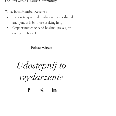
the First Sense Healing Community
.
What Each Member Receives:
Access to spiritual healing requests shared 
anonymously by those seeking help
Opportunities to send healing, prayer, or 
energy each week
Pokaż więcej
Udostępnij to
wydarzenie