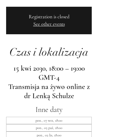
Registration is closed
See other events
Czas i lokalizacja
15 kwi 2030, 18:00 – 19:00
GMT-4
Transmisja na żywo online z
dr Lenką Schulze
Inne daty
pon., 07 wrz, 18:00
pon., 05 paź, 18:00
pon., 02 lis, 18:00