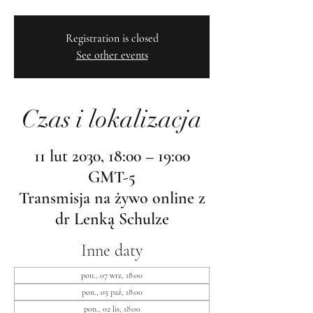
Registration is closed
See other events
Czas i lokalizacja
11 lut 2030, 18:00 – 19:00
GMT-5
Transmisja na żywo online z
dr Lenką Schulze
Inne daty
pon., 07 wrz, 18:00
pon., 05 paź, 18:00
pon., 02 lis, 18:00