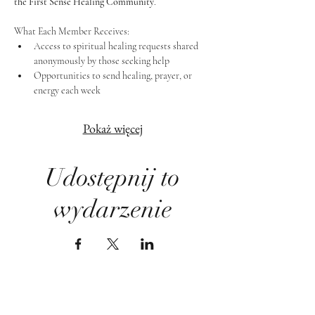
the First Sense Healing Community
.
What Each Member Receives:
Access to spiritual healing requests shared 
anonymously by those seeking help
Opportunities to send healing, prayer, or 
energy each week
Pokaż więcej
Udostępnij to
wydarzenie