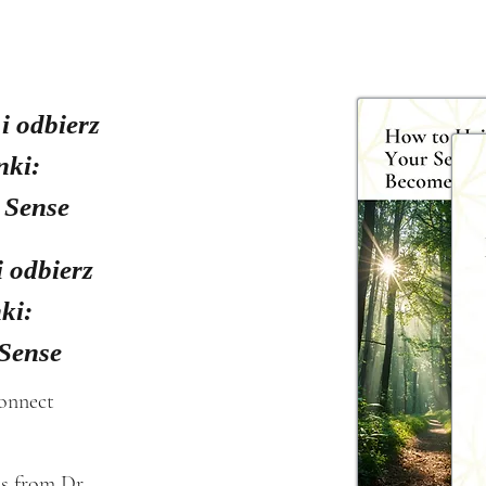
 i odbierz
nki:
 Sense
i odbierz
ki:
 Sense
connect
s from Dr. 