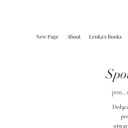
New Page
About
Lenka's Books
Spo
pon., 
Dołącz
po
otwar