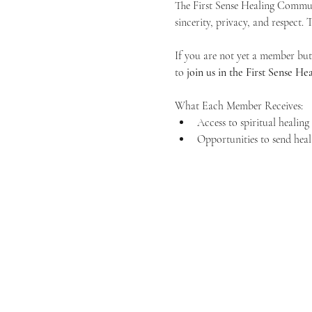
The First Sense Healing Communi
sincerity, privacy, and respect.
If you are not yet a member but 
to 
join us in the First Sense 
What Each Member Receives:
Access to spiritual healin
Opportunities to send heal