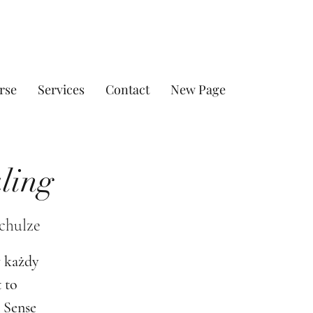
rse
Services
Contact
New Page
ling
chulze
w każdy
 to
 Sense