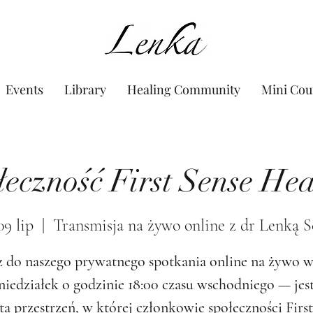
www.Lenka.org
Events
Library
Healing Community
Mini Cou
łeczność First Sense Hea
09 lip
  |  
Transmisja na żywo online z dr Lenką S
 do naszego prywatnego spotkania online na żywo 
niedziałek o godzinie 18:00 czasu wschodniego — jest
ta przestrzeń, w której członkowie społeczności First