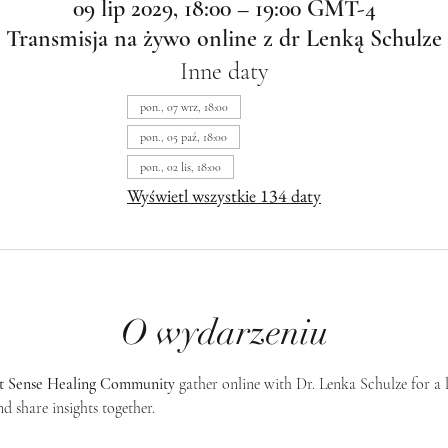
09 lip 2029, 18:00 – 19:00 GMT-4
Transmisja na żywo online z dr Lenką Schulze
Inne daty
pon., 07 wrz, 18:00
pon., 05 paź, 18:00
pon., 02 lis, 18:00
Wyświetl wszystkie 134 daty
O wydarzeniu
st Sense Healing Community
 gather online with Dr. Lenka Schulze for a 
d share insights together. 