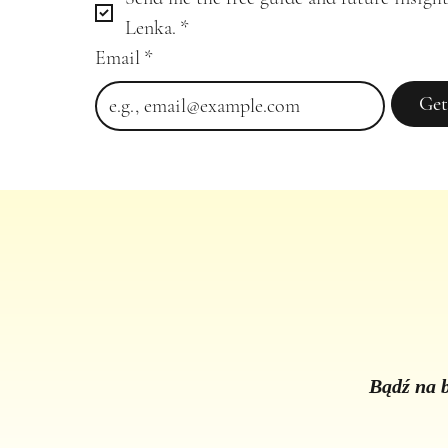
Lenka.
*
Email
*
Get
Bądź na b