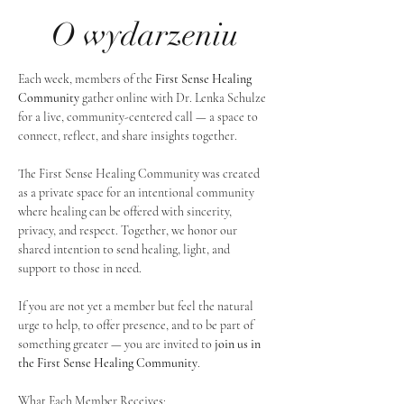
O wydarzeniu
Each week, members of the 
First Sense Healing 
Community
 gather online with Dr. Lenka Schulze 
for a live, community-centered call — a space to 
connect, reflect, and share insights together. 
The First Sense Healing Community was created 
as a private space for an intentional community 
where healing can be offered with sincerity, 
privacy, and respect. Together, we honor our 
shared intention to send healing, light, and 
support to those in need.
If you are not yet a member but feel the natural 
urge to help, to offer presence, and to be part of 
something greater — you are invited to 
join us in 
the First Sense Healing Community
.
What Each Member Receives: