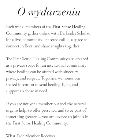
O wydarzeniu
Each week, members of the 
First Sense Healing 
Community
 gather online with Dr. Lenka Schulze 
for a live, community-centered call — a space to 
connect, reflect, and share insights together. 
The First Sense Healing Community was created 
as a private space for an intentional community 
where healing can be offered with sincerity, 
privacy, and respect. Together, we honor our 
shared intention to send healing, light, and 
support to those in need.
If you are not yet a member but feel the natural 
urge to help, to offer presence, and to be part of 
something greater — you are invited to 
join us in 
the First Sense Healing Community
.
What Each Member Receives: