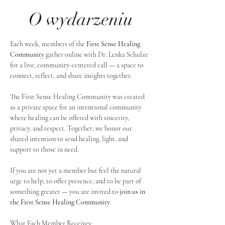
O wydarzeniu
Each week, members of the 
First Sense Healing 
Community
 gather online with Dr. Lenka Schulze 
for a live, community-centered call — a space to 
connect, reflect, and share insights together. 
The First Sense Healing Community was created 
as a private space for an intentional community 
where healing can be offered with sincerity, 
privacy, and respect. Together, we honor our 
shared intention to send healing, light, and 
support to those in need.
If you are not yet a member but feel the natural 
urge to help, to offer presence, and to be part of 
something greater — you are invited to 
join us in 
the First Sense Healing Community
.
What Each Member Receives: