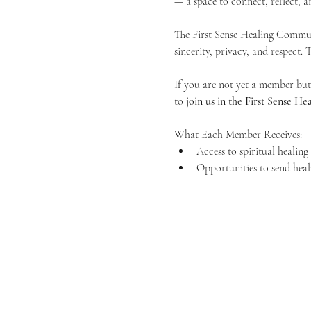
— a space to connect, reflect, an
The First Sense Healing Communi
sincerity, privacy, and respect.
If you are not yet a member but 
to 
join us in the First Sense 
What Each Member Receives:
Access to spiritual healin
Opportunities to send heal