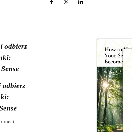
 i odbierz
nki:
 Sense
i odbierz
ki:
 Sense
connect