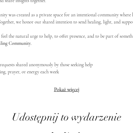
d share insights together. 
ty was created as a private space for an intentional community where h
 Together, we honor our shared intention to send healing, light, and suppor
feel the natural urge to help, to offer presence, and to be part of someth
Healing Community
.
g requests shared anonymously by those seeking help
ing, prayer, or energy each week
Pokaż więcej
Udostępnij to wydarzenie