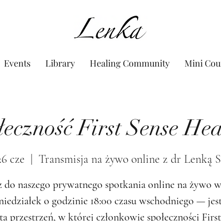
www.Lenka.org
Events
Library
Healing Community
Mini Cou
łeczność First Sense Hea
26 cze
  |  
Transmisja na żywo online z dr Lenką 
 do naszego prywatnego spotkania online na żywo 
niedziałek o godzinie 18:00 czasu wschodniego — jest
ta przestrzeń, w której członkowie społeczności First