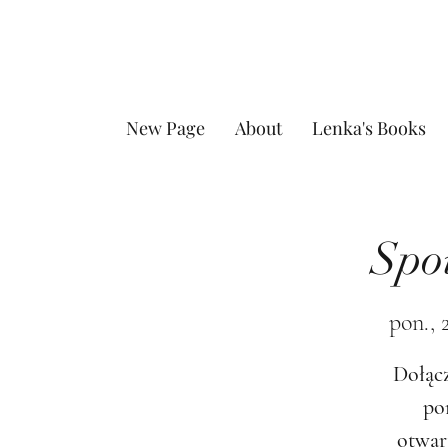
New Page
About
Lenka's Books
Spo
pon., 
Dołącz
po
otwar