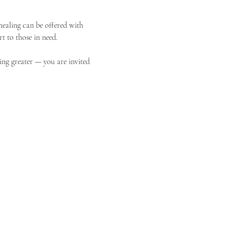
ealing can be offered with 
t to those in need.
ing greater — you are invited 