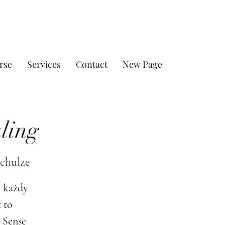
rse
Services
Contact
New Page
ling
Schulze
w każdy
 to
 Sense