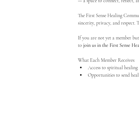
— a space to connect, reflect, an
The First Sense Healing Communi
sincerity, privacy, and respect.
If you are not yet a member but 
to 
join us in the First Sense 
What Each Member Receives:
Access to spiritual healin
Opportunities to send heal