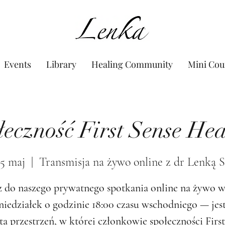
www.Lenka.org
Events
Library
Healing Community
Mini Cou
łeczność First Sense Hea
15 maj
  |  
Transmisja na żywo online z dr Lenką 
 do naszego prywatnego spotkania online na żywo 
niedziałek o godzinie 18:00 czasu wschodniego — jest
ta przestrzeń, w której członkowie społeczności First