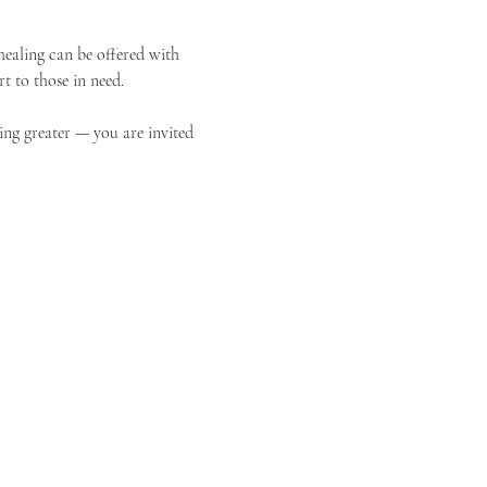
ealing can be offered with 
t to those in need.
ing greater — you are invited 