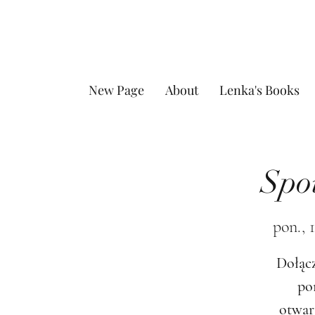
New Page
About
Lenka's Books
Spo
pon., 
Dołącz
po
otwar