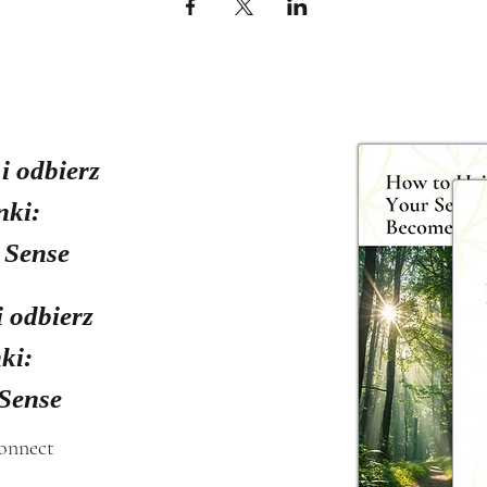
 i odbierz
nki:
 Sense
i odbierz
ki:
 Sense
connect