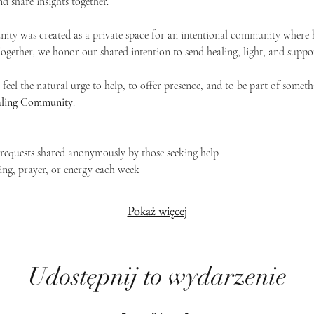
d share insights together. 
ty was created as a private space for an intentional community where h
 Together, we honor our shared intention to send healing, light, and suppor
feel the natural urge to help, to offer presence, and to be part of someth
Healing Community
.
g requests shared anonymously by those seeking help
ing, prayer, or energy each week
Pokaż więcej
Udostępnij to wydarzenie