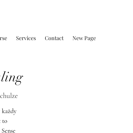
rse
Services
Contact
New Page
ling
Schulze
w każdy
 to
 Sense