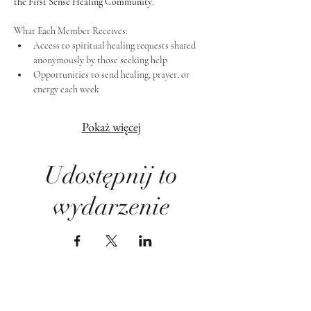
the First Sense Healing Community
.
What Each Member Receives:
Access to spiritual healing requests shared 
anonymously by those seeking help
Opportunities to send healing, prayer, or 
energy each week
Pokaż więcej
Udostępnij to
wydarzenie