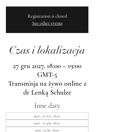
Registration is closed
See other events
Czas i lokalizacja
27 gru 2027, 18:00 – 19:00
GMT-5
Transmisja na żywo online z
dr Lenką Schulze
Inne daty
pon., 07 wrz, 18:00
pon., 05 paź, 18:00
pon., 02 lis, 18:00