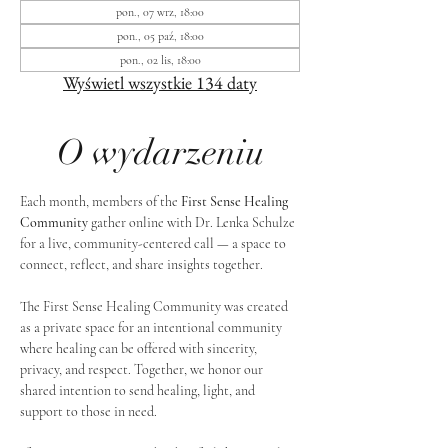
pon., 07 wrz, 18:00
pon., 05 paź, 18:00
pon., 02 lis, 18:00
Wyświetl wszystkie 134 daty
O wydarzeniu
Each month, members of the 
First Sense Healing 
Community
 gather online with Dr. Lenka Schulze 
for a live, community-centered call — a space to 
connect, reflect, and share insights together. 
The First Sense Healing Community was created 
as a private space for an intentional community 
where healing can be offered with sincerity, 
privacy, and respect. Together, we honor our 
shared intention to send healing, light, and 
support to those in need.