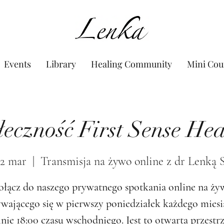
www.Lenka.org
Events
Library
Healing Community
Mini Cou
łeczność First Sense Hea
02 mar
  |  
Transmisja na żywo online z dr Lenką 
ołącz do naszego prywatnego spotkania online na ży
wającego się w pierwszy poniedziałek każdego miesi
nie 18:00 czasu wschodniego. Jest to otwarta przestr