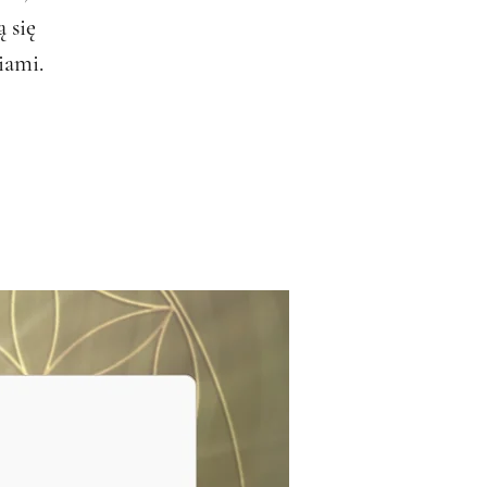
 się
iami.