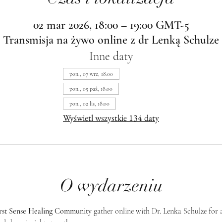
02 mar 2026, 18:00 – 19:00 GMT-5
Transmisja na żywo online z dr Lenką Schulze
Inne daty
pon., 07 wrz, 18:00
pon., 05 paź, 18:00
pon., 02 lis, 18:00
Wyświetl wszystkie 134 daty
O wydarzeniu
rst Sense Healing Community
 gather online with Dr. Lenka Schulze for 