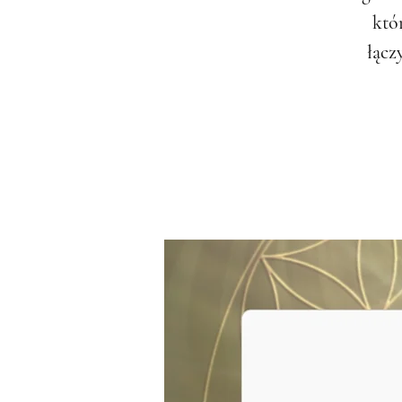
któ
łącz