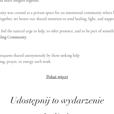
d share insights together. 
ty was created as a private space for an intentional community where h
 Together, we honor our shared intention to send healing, light, and suppor
feel the natural urge to help, to offer presence, and to be part of someth
Healing Community
.
g requests shared anonymously by those seeking help
ing, prayer, or energy each week
Pokaż więcej
Udostępnij to wydarzenie