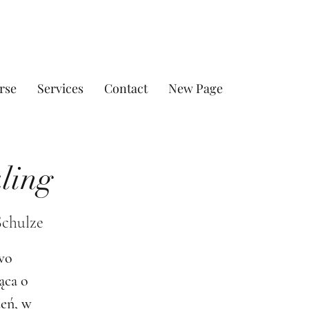
rse
Services
Contact
New Page
ling
Schulze
wo
ąca o
zeń, w