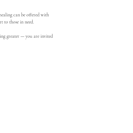
ealing can be offered with 
t to those in need.
ing greater — you are invited 