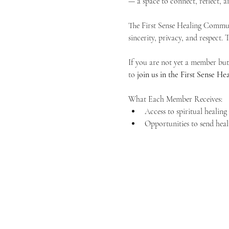
— a space to connect, reflect, an
The First Sense Healing Communi
sincerity, privacy, and respect.
If you are not yet a member but 
to 
join us in the First Sense 
What Each Member Receives:
Access to spiritual healin
Opportunities to send heal