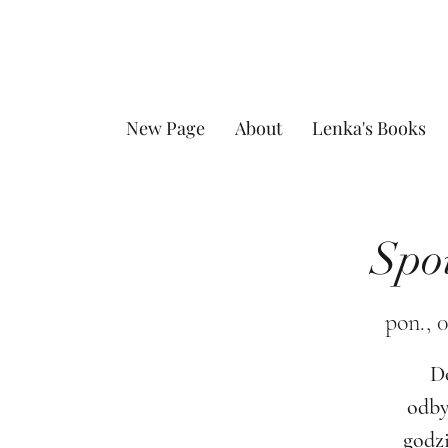
New Page
About
Lenka's Books
Spo
pon., 
D
odby
godzi