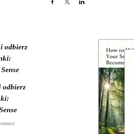
 i odbierz
nki:
 Sense
i odbierz
ki:
 Sense
connect