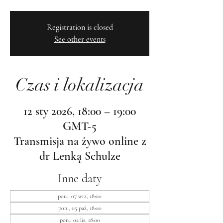
Registration is closed
See other events
Czas i lokalizacja
12 sty 2026, 18:00 – 19:00
GMT-5
Transmisja na żywo online z
dr Lenką Schulze
Inne daty
pon., 07 wrz, 18:00
pon., 05 paź, 18:00
pon., 02 lis, 18:00