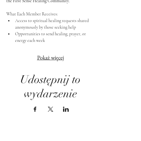
the First Sense Healing Community
.
What Each Member Receives:
Access to spiritual healing requests shared 
anonymously by those seeking help
Opportunities to send healing, prayer, or 
energy each week
Pokaż więcej
Udostępnij to
wydarzenie