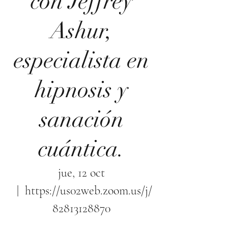
con Jeffrey
Ashur,
especialista en
hipnosis y
sanación
cuántica.
jue, 12 oct
  |  
https://us02web.zoom.us/j/
82813128870