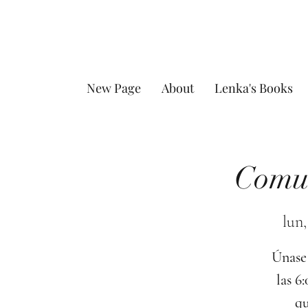
New Page
About
Lenka's Books
Comun
lun,
Únase 
las 6
qu