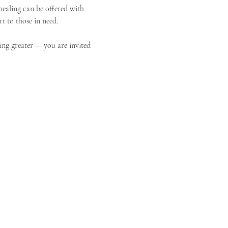
ealing can be offered with 
t to those in need.
ing greater — you are invited 