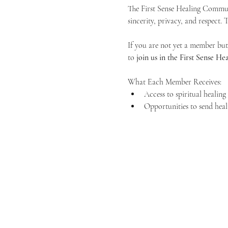
The First Sense Healing Communi
sincerity, privacy, and respect.
If you are not yet a member but 
to 
join us in the First Sense 
What Each Member Receives:
Access to spiritual healin
Opportunities to send heal