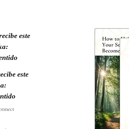
recibe este
ka:
entido
ecibe este
ka:
entido
connect