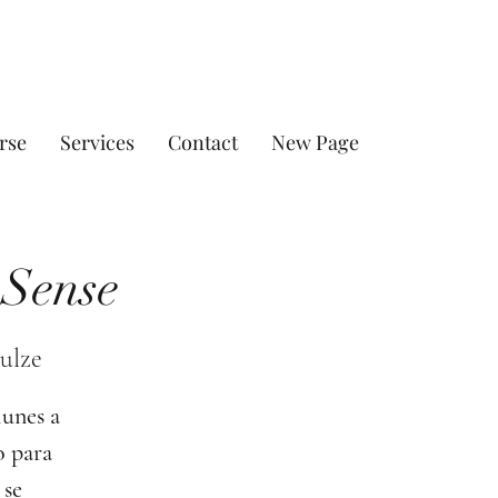
rse
Services
Contact
New Page
 Sense
ulze
lunes a
o para
 se