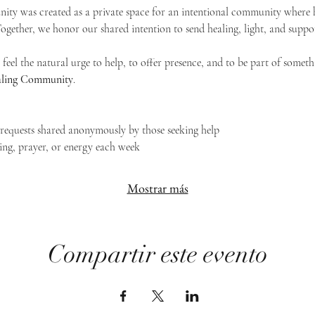
ty was created as a private space for an intentional community where h
 Together, we honor our shared intention to send healing, light, and suppor
feel the natural urge to help, to offer presence, and to be part of someth
Healing Community
.
g requests shared anonymously by those seeking help
ing, prayer, or energy each week
Mostrar más
Compartir este evento