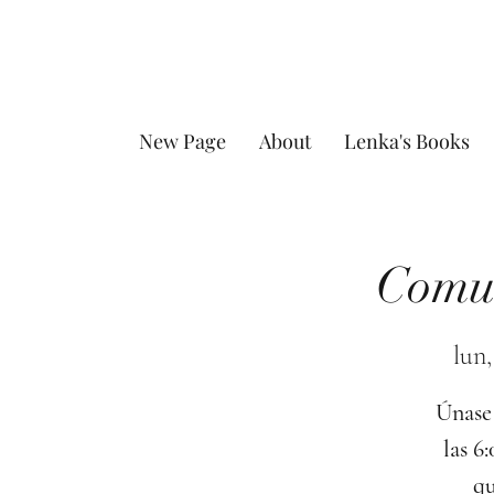
New Page
About
Lenka's Books
Comun
lun,
Únase 
las 6
qu