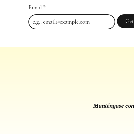
Email
*
Get
Manténgase cone