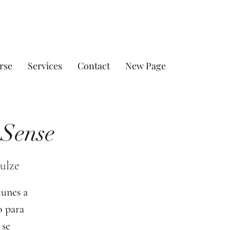
rse
Services
Contact
New Page
 Sense
ulze
lunes a
o para
 se