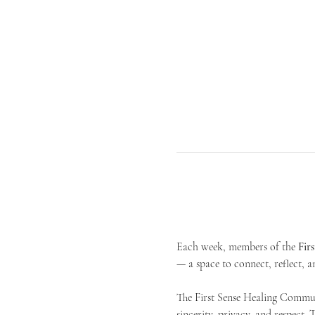
Each week, members of the 
Fir
— a space to connect, reflect, an
The First Sense Healing Communi
sincerity, privacy, and respect.