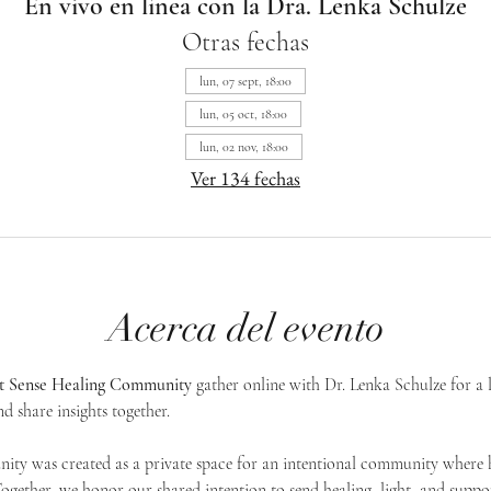
En vivo en línea con la Dra. Lenka Schulze
Otras fechas
lun, 07 sept, 18:00
lun, 05 oct, 18:00
lun, 02 nov, 18:00
Ver 134 fechas
Acerca del evento
st Sense Healing Community
 gather online with Dr. Lenka Schulze for a 
d share insights together. 
ty was created as a private space for an intentional community where h
 Together, we honor our shared intention to send healing, light, and suppor