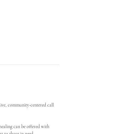
live, community-centered call 
ealing can be offered with 
t to those in need.