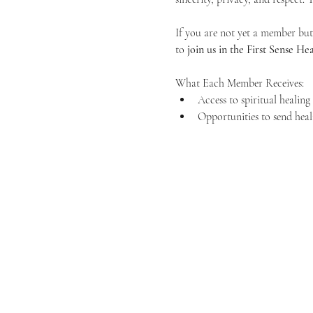
If you are not yet a member but 
to 
join us in the First Sense 
What Each Member Receives:
Access to spiritual healin
Opportunities to send heal