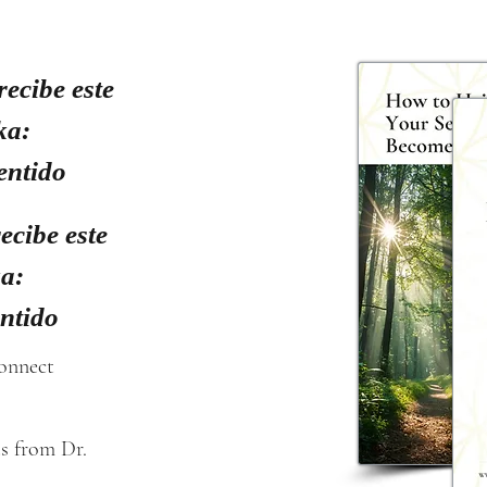
recibe este
ka:
entido
ecibe este
ka:
entido
connect
s from Dr. 