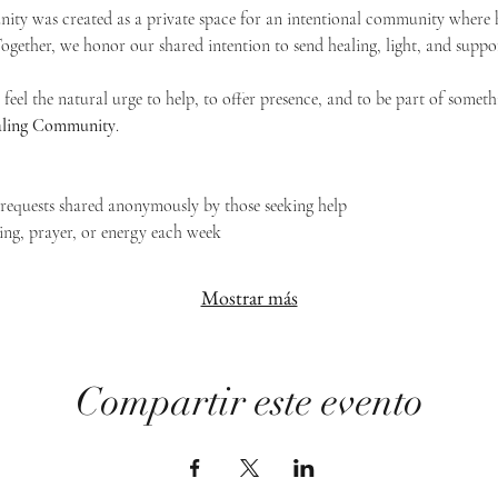
ty was created as a private space for an intentional community where h
 Together, we honor our shared intention to send healing, light, and suppor
feel the natural urge to help, to offer presence, and to be part of someth
Healing Community
.
g requests shared anonymously by those seeking help
ing, prayer, or energy each week
Mostrar más
Compartir este evento