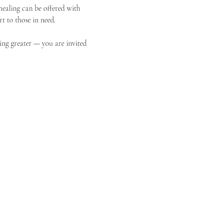
ealing can be offered with 
t to those in need.
ing greater — you are invited 