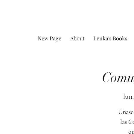
New Page
About
Lenka's Books
Comun
lun,
Únase 
las 6
qu