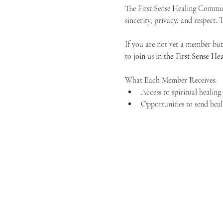
The First Sense Healing Communi
sincerity, privacy, and respect.
If you are not yet a member but 
to 
join us in the First Sense 
What Each Member Receives:
Access to spiritual healin
Opportunities to send heal