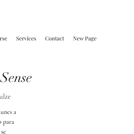
rse
Services
Contact
New Page
 Sense
ulze
lunes a
o para
 se