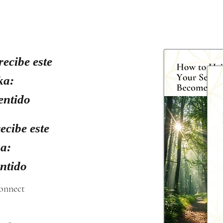
recibe este
ka:
entido
ecibe este
ka:
entido
connect