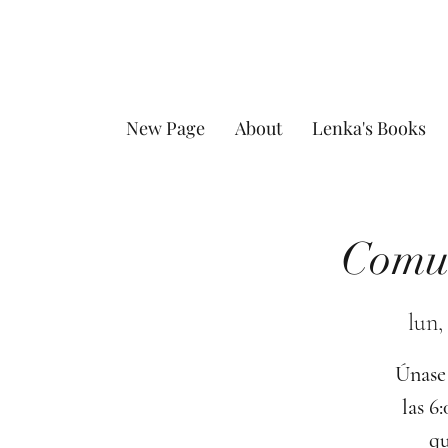
New Page
About
Lenka's Books
Comun
lun,
Únase 
las 6
qu