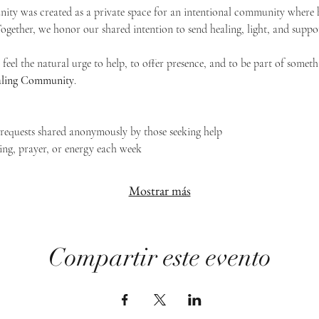
ty was created as a private space for an intentional community where h
 Together, we honor our shared intention to send healing, light, and suppor
feel the natural urge to help, to offer presence, and to be part of someth
Healing Community
.
g requests shared anonymously by those seeking help
ing, prayer, or energy each week
Mostrar más
Compartir este evento