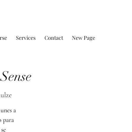
rse
Services
Contact
New Page
 Sense
hulze
lunes a
o para
 se