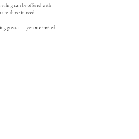
ealing can be offered with 
t to those in need.
ing greater — you are invited 