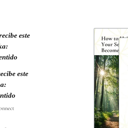
recibe este
ka:
entido
ecibe este
ka:
entido
connect