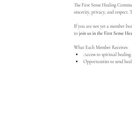
The First Sense Healing Communi
sincerity, privacy, and respect.
If you are not yet a member but 
to 
join us in the First Sense 
What Each Member Receives:
Access to spiritual healin
Opportunities to send heal